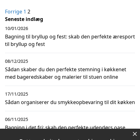
Indlægsinddeling
Forrige
1
2
Seneste indlæg
10/01/2026
Bagning til bryllup og fest: skab den perfekte æresport
til bryllup og fest
08/12/2025
Sådan skaber du den perfekte stemning i køkkenet
med bageredskaber og malerier til stuen online
17/11/2025
Sådan organiserer du smykkeopbevaring til dit køkken
06/11/2025
Bagning i det fri: skab den perfekte udendørs oase
×
med en udendørs sofa til haven