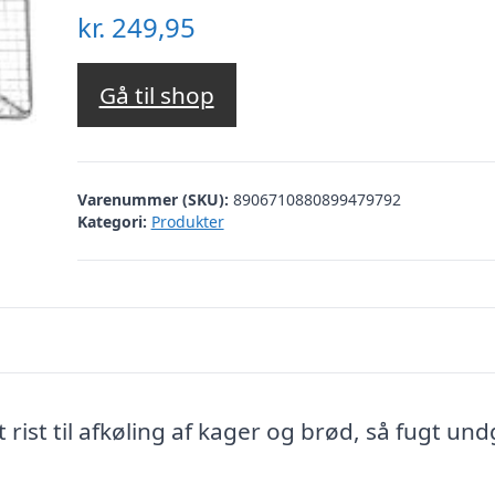
kr.
249,95
Gå til shop
Varenummer (SKU):
8906710880899479792
Kategori:
Produkter
 rist til afkøling af kager og brød, så fugt un