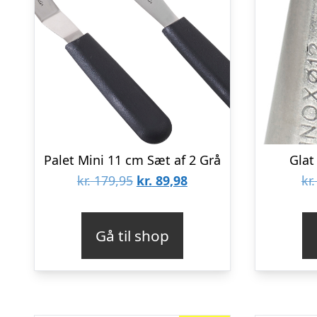
Palet Mini 11 cm Sæt af 2 Grå
Glat
Den
Den
kr.
179,95
kr.
89,98
kr.
oprindelige
aktuelle
pris
pris
Gå til shop
var:
er:
kr. 179,95.
kr. 89,98.