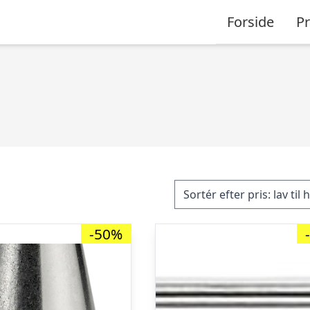
Forside
P
-50%