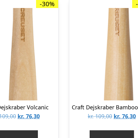
-30%
Dejskraber Volcanic
Den
Den
Den
109,00
kr.
76,30
kr.
109,00
kr.
76,30
oprindelige
aktuelle
oprindeli
pris
pris
pris
p