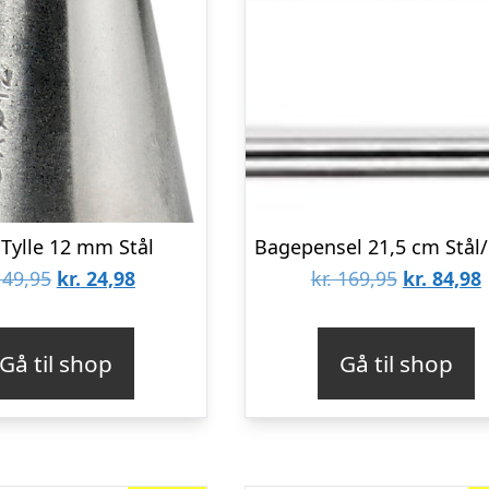
 Tylle 12 mm Stål
Den
Den
Den
49,95
kr.
24,98
kr.
169,95
kr.
84,98
oprindelige
aktuelle
oprindeli
pris
pris
pris
p
Gå til shop
Gå til shop
var:
er:
var:
e
kr. 49,95.
kr. 24,98.
kr. 169,95
k