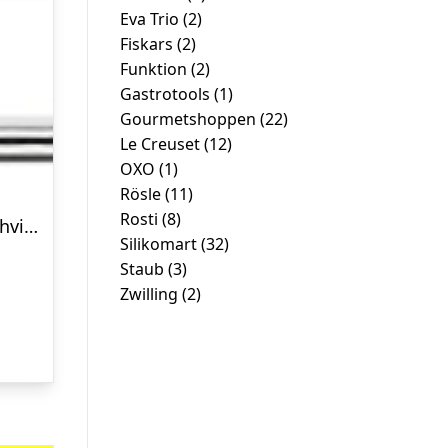
Eva Trio
(2)
Fiskars
(2)
Funktion
(2)
Gastrotools
(1)
Gourmetshoppen
(22)
Le Creuset
(12)
OXO
(1)
Rösle
(11)
Rosti
(8)
Bagepensel 21,5 cm Stål/hvid/natur
Silikomart
(32)
Den
Staub
(3)
ge
aktuelle
Zwilling
(2)
ris
r:
.
r. 84,98.