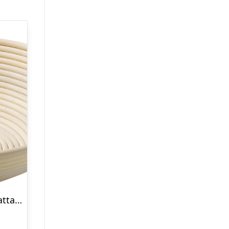
Hævekurv 30×8,5 Rund Rattan Fu