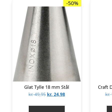
-50%
Glat Tylle 18 mm Stål
Craft 
Den
Den
kr.
49,95
kr.
24,98
kr.
oprindelige
aktuelle
pris
pris