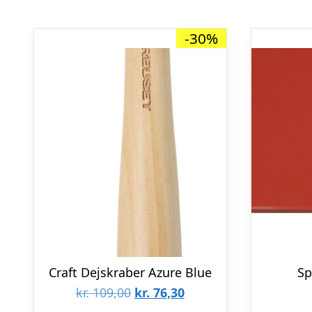
-30%
Craft Dejskraber Azure Blue
Sp
Den
Den
kr.
109,00
kr.
76,30