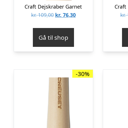
Craft Dejskraber Garnet
Craft
Den
Den
kr.
109,00
kr.
76,30
kr.
oprindelige
aktuelle
pris
pris
Gå til shop
var:
er:
kr. 109,00.
kr. 76,30.
-30%