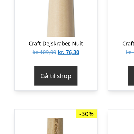
Craft Dejskraber, Nuit
Craf
Den
Den
kr.
109,00
kr.
76,30
kr.
oprindelige
aktuelle
pris
pris
Gå til shop
var:
er:
kr. 109,00.
kr. 76,30.
-30%