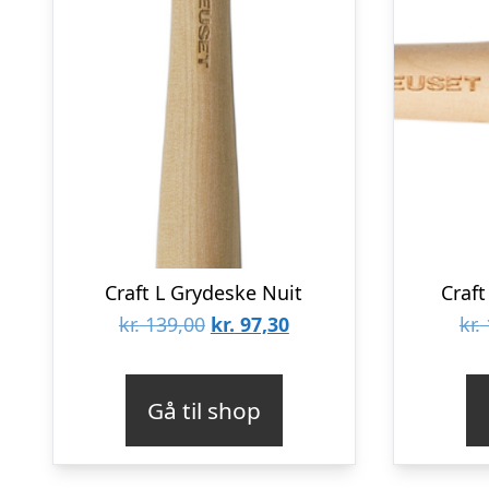
Craft L Grydeske Nuit
Craft
Den
Den
kr.
139,00
kr.
97,30
kr.
oprindelige
aktuelle
pris
pris
Gå til shop
var:
er:
kr. 139,00.
kr. 97,30.