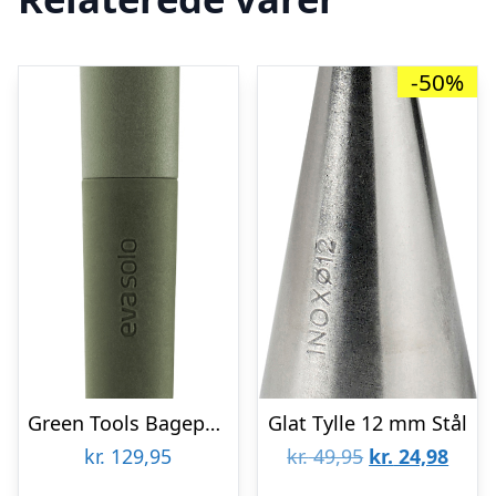
-50%
Green Tools Bagepensel
Glat Tylle 12 mm Stål
Den
Den
kr.
129,95
kr.
49,95
kr.
24,98
oprindelige
aktue