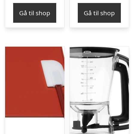
pris
pris
Gå til shop
Gå til shop
var:
er:
kr. 49,95.
kr. 2