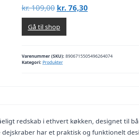
Den
Den
kr.
109,00
kr.
76,30
oprindelige
aktuelle
pris
pris
Gå til shop
var:
er:
kr. 109,00.
kr. 76,30.
Varenummer (SKU):
8906715505496264074
Kategori:
Produkter
eligt redskab i ethvert køkken, designet til b
ejskraber har et praktisk og funktionelt des