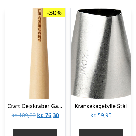
-30%
Craft Dejskraber Garnet
Kransekagetylle Stål
Den
Den
kr.
109,00
kr.
76,30
kr.
59,95
oprindelige
aktuelle
pris
pris