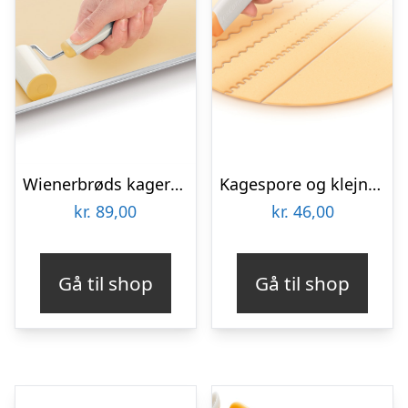
Wienerbrøds kagerulle 6,5 cm bred – Hurtig levering
Kagespore og klejnespore med 4 forskellige hjul – Hurtig levering
kr.
89,00
kr.
46,00
Gå til shop
Gå til shop