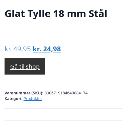
Glat Tylle 18 mm Stål
Den
Den
kr.
49,95
kr.
24,98
oprindelige
aktuelle
pris
pris
Gå til shop
var:
er:
kr. 49,95.
kr. 24,98.
Varenummer (SKU):
8906719184640084174
Kategori:
Produkter