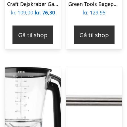
Craft Dejskraber Garnet
Green Tools Bagepensel
Den
Den
kr.
109,00
kr.
76,30
kr.
129,95
oprindelige
aktuelle
pris
pris
Gå til shop
Gå til shop
var:
er:
kr. 109,00.
kr. 76,30.