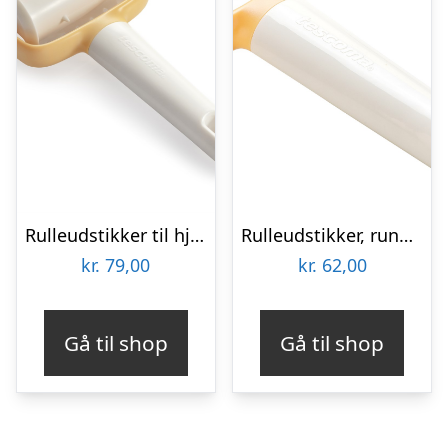
Rulleudstikker til hjemmelavede Nachos, fra Tescoma – Hurtig levering
Rulleudstikker, rund Ø 4,5 cm – Billig fragt
kr.
79,00
kr.
62,00
Gå til shop
Gå til shop