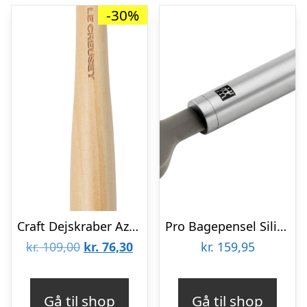
-30%
Craft Dejskraber Azure Blue
Pro Bagepensel Silikone 20 cm
Den
Den
kr.
109,00
kr.
76,30
kr.
159,95
oprindelige
aktuelle
pris
pris
Gå til shop
Gå til shop