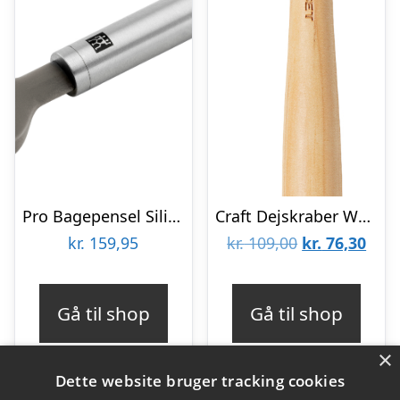
Pro Bagepensel Silikone 20 cm
Craft Dejskraber White
Den
Den
kr.
159,95
kr.
109,00
kr.
76,30
oprindelige
aktu
pris
pris
Gå til shop
Gå til shop
var:
er:
kr. 109,00.
kr. 7
×
Dette website bruger tracking cookies