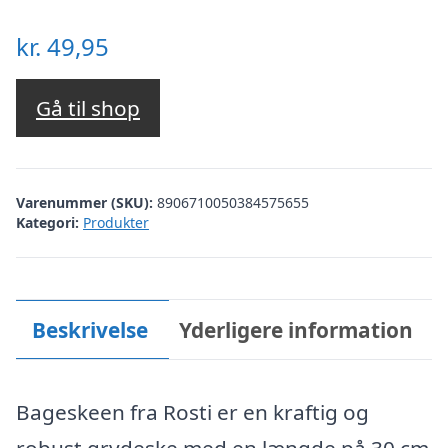
kr.
49,95
Gå til shop
Varenummer (SKU):
8906710050384575655
Kategori:
Produkter
Beskrivelse
Yderligere information
Bageskeen fra Rosti er en kraftig og
robust grydeske med en længde på 30 cm